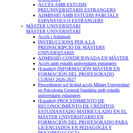
ACCÉS AMB ESTUDIS
PREUNIVERSITARIS ESTRANGERS
ADMISSIÓ AMB ESTUDIS PARCIALS
ESPANYOLS O ESTRANGERS
MÀSTER UNIVERSITARI
MÀSTER UNIVERSITARI
Accés i Admissió
INSTRUCCIONS PER A LA
PREINSCRIPCIÓ DE MÀSTERS
UNIVERSITARIS
ADMISSIÓ CONDICIONADA EN MÀSTER
Accés amb estudis universitaris estrangers
(Español) INFORMACIÓN MÁSTER EN
FORMACIÓN DEL PROFESORADO
CURSO 2026-2027
Procediment sol·licitud accés Màster Universitari
en Psicologia General Sanitària amb estudis
universitaris estrangers
(Español) PROCEDIMIENTO DE
RECONOCIMIENTO DE CRÉDITOS
ESTUDIANTADO MATRICULADO EN EL
MÁSTER UNIVERSITARIO EN
FORMACIÓN DEL PROFESORADO PARA
LICENCIADOS EN PEDAGOGÍA Y
PSICOPEDAGOGÍA