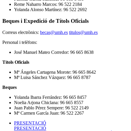
Reme Naharro Marcos: 96 522 2184
Yolanda Alonso Martínez: 96 522 2692
Beques i Expedició de Títols Oficials
Correus electrònics:
becas@umh.es
titulos@umh.es
Personal i telèfons:
José Manuel Mateo Corredor: 96 665 8638
Títols Oficials
Mª Ángeles Cartagena Morote: 96 665 8642
Mª Luisa Sánchez Vázquez: 96 665 8787
Beques
Yolanda Ibarra Ferrández: 96 665 8457
Noelia Arjona Chiclana: 96 665 8557
Juan Pablo Pérez Sempere: 96 522 2149
Mª Carmen García Juan: 96 522 2267
PRESENTACIÓ
PRESENTACIÓ