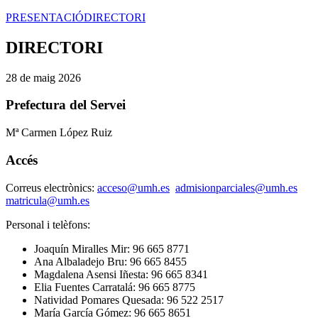
PRESENTACIÓ
DIRECTORI
DIRECTORI
28 de maig 2026
Prefectura del Servei
Mª Carmen López Ruiz
Accés
Correus electrònics:
acceso@umh.es
admisionparciales@umh.es
matricula@umh.es
Personal i telèfons:
Joaquín Miralles Mir: 96 665 8771
Ana Albaladejo Bru: 96 665 8455
Magdalena Asensi Iñesta: 96 665 8341
Elia Fuentes Carratalá: 96 665 8775
Natividad Pomares Quesada: 96 522 2517
María García Gómez: 96 665 8651