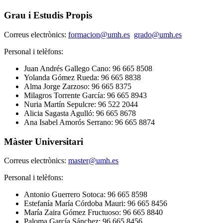
Grau i Estudis Propis
Correus electrònics:
formacion@umh.es
grado@umh.es
Personal i telèfons:
Juan Andrés Gallego Cano: 96 665 8508
Yolanda Gómez Rueda: 96 665 8838
Alma Jorge Zarzoso: 96 665 8375
Milagros Torrente García: 96 665 8943
Nuria Martín Sepulcre: 96 522 2044
Alicia Sagasta Agulló: 96 665 8678
Ana Isabel Amorós Serrano: 96 665 8874
Màster Universitari
Correus electrònics:
master@umh.es
Personal i telèfons:
Antonio Guerrero Sotoca: 96 665 8598
Estefanía María Córdoba Mauri: 96 665 8456
María Zaira Gómez Fructuoso: 96 665 8840
Paloma García Sánchez: 96 665 8456